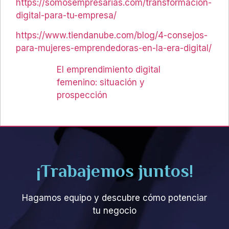
https://somosempresarias.com/transformacion-
digital-para-tu-empresa/
https://www.tiendanube.com/blog/4-consejos-
para-mujeres-emprendedoras-en-la-era-digital/
El emprendimiento digital
femenino: situación y
prospección
¡Trabajemos juntos!
Hagamos equipo y descubre cómo potenciar
tu negocio