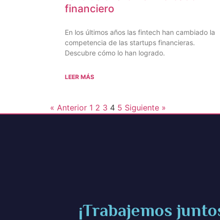
financiero
En los últimos años las fintech han cambiado la
competencia de las startups financieras.
Descubre cómo lo han logrado.
LEER MÁS
« Anterior
1
2
3
4
5
Siguiente »
¡Trabajemos junto