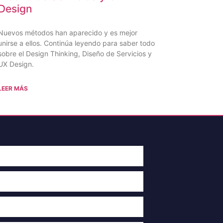
Design
Nuevos métodos han aparecido y es mejor
unirse a ellos. Continúa leyendo para saber todo
sobre el Design Thinking, Diseño de Servicios y
UX Design.
LEER MÁS