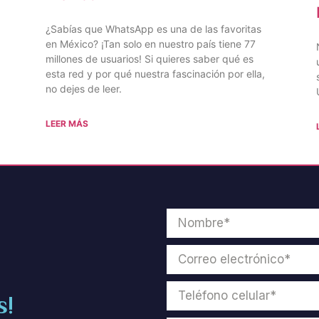
¿Sabías que WhatsApp es una de las favoritas
en México? ¡Tan solo en nuestro país tiene 77
millones de usuarios! Si quieres saber qué es
esta red y por qué nuestra fascinación por ella,
no dejes de leer.
LEER MÁS
s!